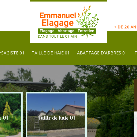
+ DE 20 A
YSAGISTE 01
TAILLE DE HAIE 01
ABATTAGE D'ARBRES 01
e 01
Taille de haie 01
Abattage d'arbres