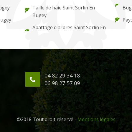
Bugey
Taille de haie Saint Sorlin En
Bug
Bugey
Bugey
Pays
Abattage d'arbres Saint Sorlin En
04 82 29 34 18
06 98 27 57 09
©2018 Tout droit réservé -
Mentions légales