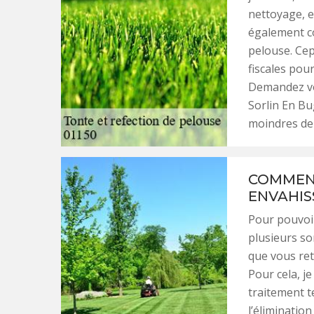
nettoyage, et
également co
pelouse. Cep
fiscales pou
Demandez vo
Sorlin En Bu
moindres d
COMMENT
ENVAHIS
Pour pouvoir
plusieurs s
que vous ret
Pour cela, je
traitement t
l’élimination