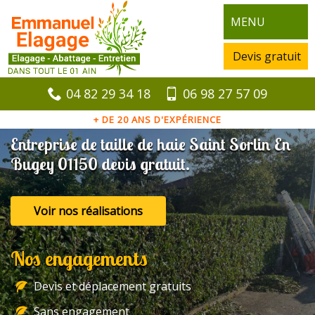
MENU
Devis gratuit
04 82 29 34 18
06 98 27 57 09
+ DE 20 ANS D'EXPÉRIENCE
Entreprise de taille de haie Saint Sorlin En
Bugey 01150 devis gratuit.
Voir nos réalisations
Nos engagements
Devis et déplacement gratuits
Sans engagement