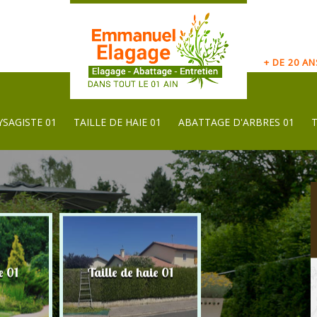
+ DE 20 A
YSAGISTE 01
TAILLE DE HAIE 01
ABATTAGE D'ARBRES 01
e 01
Taille de haie 01
Abattage d'arbres