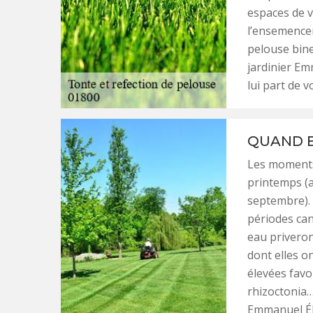
espaces de v
l’ensemencem
pelouse bine 
jardinier Em
lui part de 
QUAND E
Les moments
printemps (a
septembre). 
périodes cani
eau priveron
dont elles o
élevées favo
rhizoctonia…
Emmanuel Éla