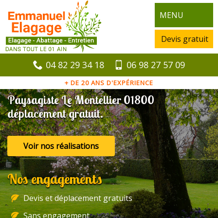
MENU
Devis gratuit
04 82 29 34 18
06 98 27 57 09
+ DE 20 ANS D'EXPÉRIENCE
Paysagiste Le Montellier 01800
déplacement gratuit.
Voir nos réalisations
Nos engagements
Devis et déplacement gratuits
Sans engagement