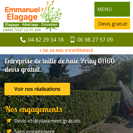
MENU
Devis gratuit
04 82 29 34 18
06 98 27 57 09
+ DE 20 ANS D'EXPÉRIENCE
Entreprise de taille de haie Priay 01160
devis gratuit.
Voir nos réalisations
Nos engagements
Devis et déplacement gratuits
Sans engagement