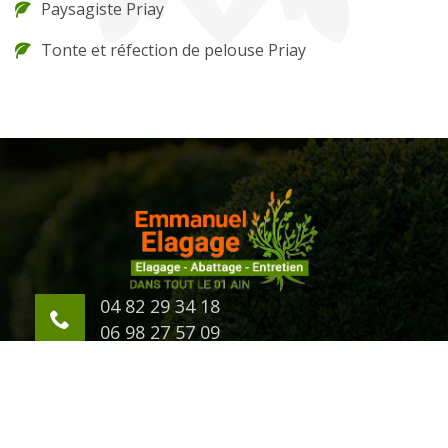
Paysagiste Priay
Tonte et réfection de pelouse Priay
04 82 29 34 18
06 98 27 57 09
623 Chemin d'Eternaz
01000 Bourg en Bresse