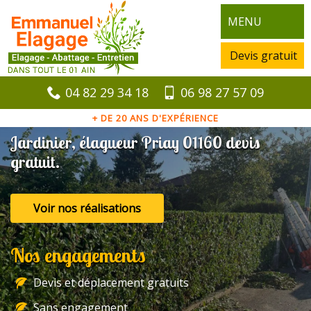
MENU
Devis gratuit
04 82 29 34 18
06 98 27 57 09
+ DE 20 ANS D'EXPÉRIENCE
Jardinier, élagueur Priay 01160 devis
gratuit.
Voir nos réalisations
Nos engagements
Devis et déplacement gratuits
Sans engagement