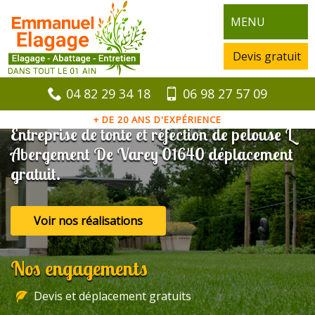
MENU
Devis gratuit
04 82 29 34 18
06 98 27 57 09
+ DE 20 ANS D'EXPÉRIENCE
Entreprise de tonte et réfection de pelouse L
Abergement De Varey 01640 déplacement
gratuit.
Voir nos réalisations
Nos engagements
Devis et déplacement gratuits