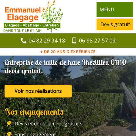
MENU
Devis gratuit
04 82 29 34 18
06 98 27 57 09
+ DE 20 ANS D'EXPÉRIENCE
Entreprise de taille de haie Thezillieu 01110
devis gratuit.
Voir nos réalisations
Nos engagements
Devis et déplacement gratuits
Sans engagement