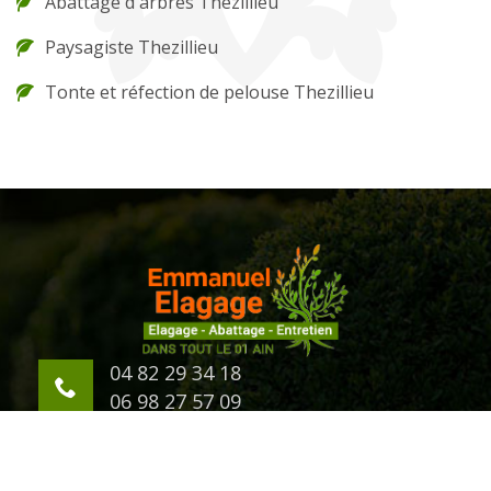
Abattage d'arbres Thezillieu
Paysagiste Thezillieu
Tonte et réfection de pelouse Thezillieu
04 82 29 34 18
06 98 27 57 09
623 Chemin d'Eternaz
01000 Bourg en Bresse