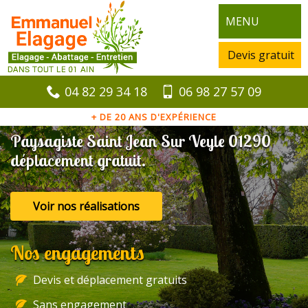
MENU
Devis gratuit
04 82 29 34 18
06 98 27 57 09
+ DE 20 ANS D'EXPÉRIENCE
Paysagiste Saint Jean Sur Veyle 01290
déplacement gratuit.
Voir nos réalisations
Nos engagements
Devis et déplacement gratuits
Sans engagement