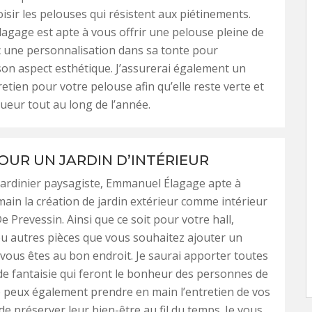
oisir les pelouses qui résistent aux piétinements.
gage est apte à vous offrir une pelouse pleine de
 une personnalisation dans sa tonte pour
n aspect esthétique. J’assurerai également un
retien pour votre pelouse afin qu’elle reste verte et
gueur tout au long de l’année.
OUR UN JARDIN D’INTÉRIEUR
jardinier paysagiste, Emmanuel Élagage apte à
ain la création de jardin extérieur comme intérieur
e Prevessin. Ainsi que ce soit pour votre hall,
u autres pièces que vous souhaitez ajouter un
 vous êtes au bon endroit. Je saurai apporter toutes
de fantaisie qui feront le bonheur des personnes de
e peux également prendre en main l’entretien de vos
de préserver leur bien-être au fil du temps. Je vous