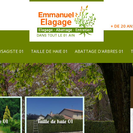
+ DE 20 A
YSAGISTE 01
TAILLE DE HAIE 01
ABATTAGE D'ARBRES 01
e 01
Taille de haie 01
Abattage d'arbres