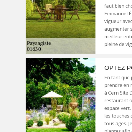
faut bien ch
Emmanuel Éla
vigueur avec
augmenter so
meilleur ent
pleine de vi
OPTEZ P
En tant que 
prendre en m
à Cern Site D
restaurant o
espace vert,
les touches 
tous âges. J
plantes afin 