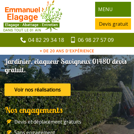
MENU
Devis gratuit
04 82 29 34 18
06 98 27 57 09
+ DE 20 ANS D'EXPÉRIENCE
Jardinier, élagueur Savigneux 01480 devis
gratuit.
Voir nos réalisations
Nos engagements
Devis et déplacement gratuits
Sans engagement