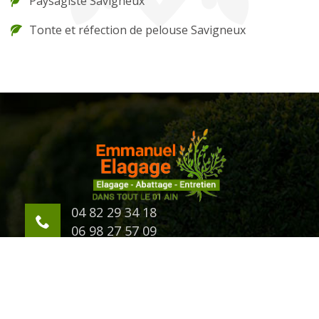
Paysagiste Savigneux
Tonte et réfection de pelouse Savigneux
04 82 29 34 18
06 98 27 57 09
623 Chemin d'Eternaz
01000 Bourg en Bresse