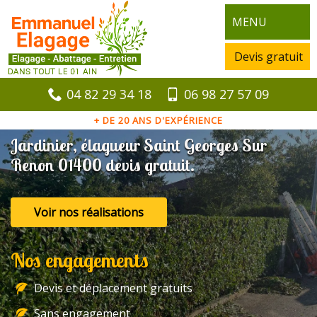
MENU
Devis gratuit
04 82 29 34 18
06 98 27 57 09
+ DE 20 ANS D'EXPÉRIENCE
Jardinier, élagueur Saint Georges Sur
Renon 01400 devis gratuit.
Voir nos réalisations
Nos engagements
Devis et déplacement gratuits
Sans engagement