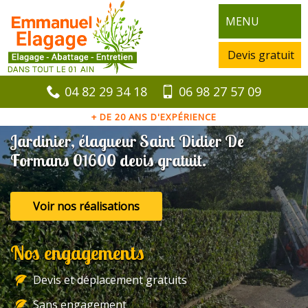
MENU
Devis gratuit
04 82 29 34 18
06 98 27 57 09
+ DE 20 ANS D'EXPÉRIENCE
Jardinier, élagueur Saint Didier De
Formans 01600 devis gratuit.
Voir nos réalisations
Nos engagements
Devis et déplacement gratuits
Sans engagement