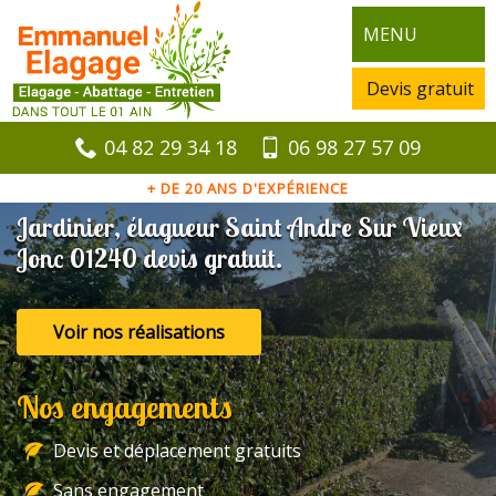
MENU
Devis gratuit
04 82 29 34 18
06 98 27 57 09
+ DE 20 ANS D'EXPÉRIENCE
Jardinier, élagueur Saint Andre Sur Vieux
Jonc 01240 devis gratuit.
Voir nos réalisations
Nos engagements
Devis et déplacement gratuits
Sans engagement