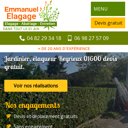
MENU
Devis gratuit
04 82 29 34 18
06 98 27 57 09
+ DE 20 ANS D'EXPÉRIENCE
Jardinier, élagueur Reyrieux 01600 devis
gratuit.
Voir nos réalisations
Nos engagements
Devis et déplacement gratuits
Sans engagement