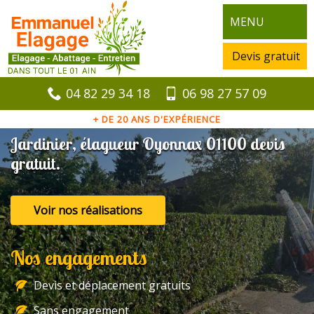
MENU
Devis gratuit
04 82 29 34 18
06 98 27 57 09
+ DE 20 ANS D'EXPÉRIENCE
Jardinier, élagueur Oyonnax 01100 devis
gratuit.
Voir nos réalisations
Nos engagements
Devis et déplacement gratuits
Sans engagement