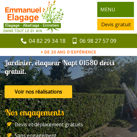
MENU
Devis gratuit
04 82 29 34 18
06 98 27 57 09
+ DE 20 ANS D'EXPÉRIENCE
Jardinier, élagueur Napt 01580 devis
gratuit.
Voir nos réalisations
Nos engagements
Devis et déplacement gratuits
Sans engagement