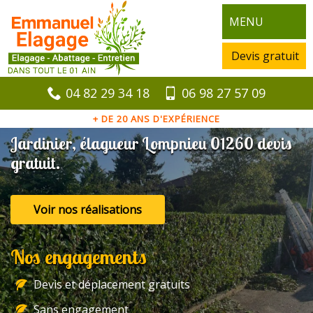
MENU
Devis gratuit
04 82 29 34 18
06 98 27 57 09
+ DE 20 ANS D'EXPÉRIENCE
Jardinier, élagueur Lompnieu 01260 devis
gratuit.
Voir nos réalisations
Nos engagements
Devis et déplacement gratuits
Sans engagement