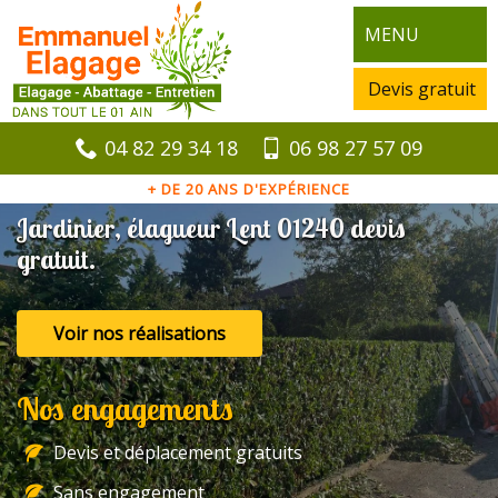
MENU
Devis gratuit
04 82 29 34 18
06 98 27 57 09
+ DE 20 ANS D'EXPÉRIENCE
Jardinier, élagueur Lent 01240 devis
gratuit.
Voir nos réalisations
Nos engagements
Devis et déplacement gratuits
Sans engagement