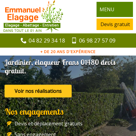
MENU
Devis gratuit
04 82 29 34 18
06 98 27 57 09
+ DE 20 ANS D'EXPÉRIENCE
Jardinier, élagueur Frans 01480 devis
gratuit.
Voir nos réalisations
Nos engagements
Devis et déplacement gratuits
Sans engagement