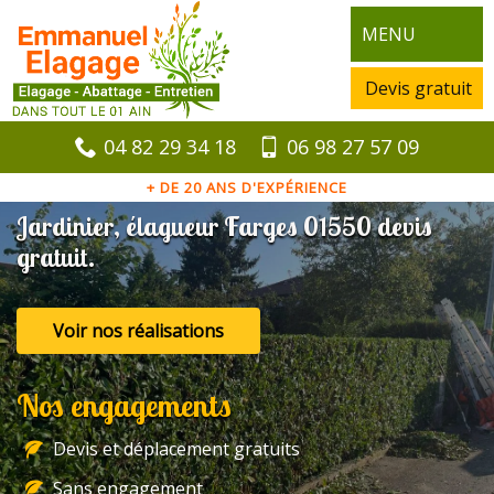
MENU
Devis gratuit
04 82 29 34 18
06 98 27 57 09
+ DE 20 ANS D'EXPÉRIENCE
Jardinier, élagueur Farges 01550 devis
gratuit.
Voir nos réalisations
Nos engagements
Devis et déplacement gratuits
Sans engagement