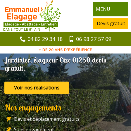
MENU
Devis gratuit
04 82 29 34 18
06 98 27 57 09
+ DE 20 ANS D'EXPÉRIENCE
Jardinier, élagueur Cize 01250 devis
gratuit.
Voir nos réalisations
Nos engagements
Devis et déplacement gratuits
Sans engagement