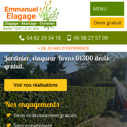
MENU
Devis gratuit
04 82 29 34 18
06 98 27 57 09
+ DE 20 ANS D'EXPÉRIENCE
Jardinier, élagueur Brens 01300 devis
gratuit.
Voir nos réalisations
Nos engagements
Devis et déplacement gratuits
Sans engagement