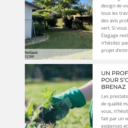
design de vo
tous les tra
des avis pr
vert. Si vou
Élagage rest
n’hésitez pa
projet d’entr
UN PROF
POUR S’
BRENAZ 
Les prestat
de qualité ma
vous, n’hési
fait par un 
exigences et