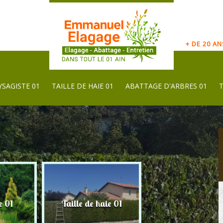
+ DE 20 A
YSAGISTE 01
TAILLE DE HAIE 01
ABATTAGE D'ARBRES 01
e 01
Taille de haie 01
Abattage d'arbres