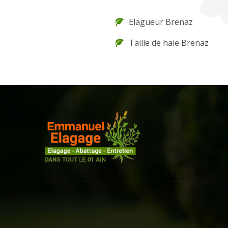
Elagueur Brenaz
Taille de haie Brenaz