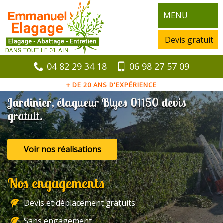
MENU
Devis gratuit
04 82 29 34 18
06 98 27 57 09
+ DE 20 ANS D'EXPÉRIENCE
Jardinier, élagueur Blyes 01150 devis
gratuit.
Voir nos réalisations
Nos engagements
Devis et déplacement gratuits
Sans engagement