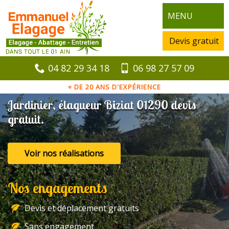
MENU
Devis gratuit
04 82 29 34 18
06 98 27 57 09
+ DE 20 ANS D'EXPÉRIENCE
Jardinier, élagueur Biziat 01290 devis
gratuit.
Voir nos réalisations
Nos engagements
Devis et déplacement gratuits
Sans engagement