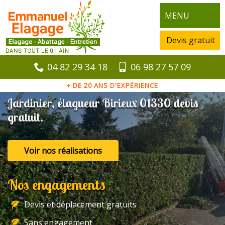
MENU
Devis gratuit
04 82 29 34 18
06 98 27 57 09
+ DE 20 ANS D'EXPÉRIENCE
Jardinier, élagueur Birieux 01330 devis
gratuit.
Voir nos réalisations
Nos engagements
Devis et déplacement gratuits
Sans engagement