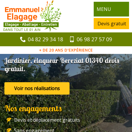
MENU
Devis gratuit
04 82 29 34 18
06 98 27 57 09
+ DE 20 ANS D'EXPÉRIENCE
Jardinier, élagueur Bereziat 01340 devis
gratuit.
Voir nos réalisations
Nos engagements
Devis et déplacement gratuits
Sans engagement