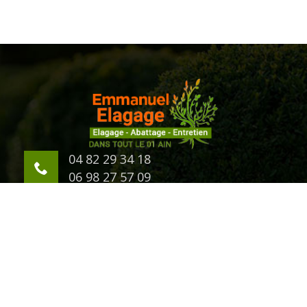
04 82 29 34 18
06 98 27 57 09
623 Chemin d'Eternaz
01000 Bourg en Bresse
©2018 Tout droit réservé -
Mentions légales