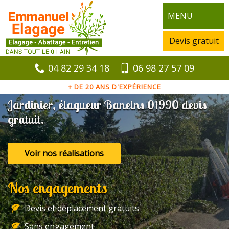
MENU
Devis gratuit
04 82 29 34 18
06 98 27 57 09
+ DE 20 ANS D'EXPÉRIENCE
Jardinier, élagueur Baneins 01990 devis
gratuit.
Voir nos réalisations
Nos engagements
Devis et déplacement gratuits
Sans engagement