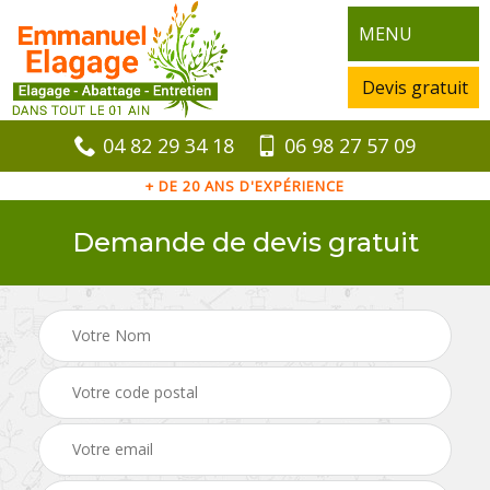
Elagueur Amberieu En Bugey 01500 devis
gratuit.
MENU
Devis gratuit
Voir nos réalisations
04 82 29 34 18
06 98 27 57 09
Nos engagements
+ DE 20 ANS D'EXPÉRIENCE
Devis et déplacement gratuits
Demande de devis gratuit
Sans engagement
Artisan passionné
Prix imbattable
Travail de qualité